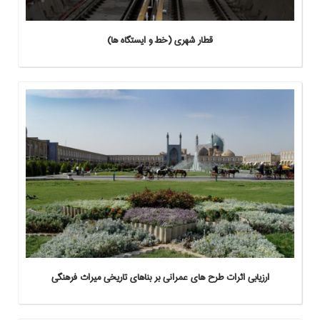
قطار شهري (خط و ايستگاه ها)
ارزيابي اثرات طرح هاي عمراني بر بناهاي تاريخي ميراث فرهنگي