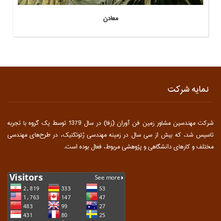
معادن
نمایه شرکت
شركت مهندسين مشاور زمين ‏فن‏ آوران (زفا) در سال 1379 توسط يک گروه با تجربه
تاسيس شد، که بيش از سي سال در زمينه مهندسي ژئوتکنيک، در طرح‌هاي مهندسي
مختلف و کارهاي دانشگاهي و پژوهشي مربوط، فعال بوده است.