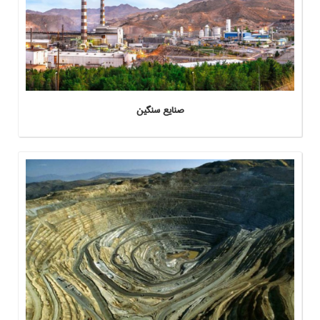
صنايع سنگين